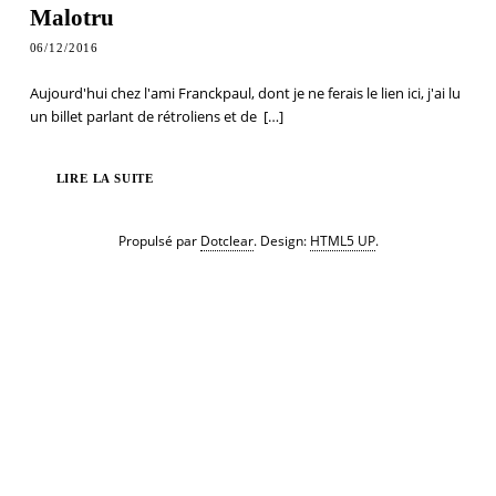
Malotru
06/12/2016
Aujourd'hui chez l'ami Franckpaul, dont je ne ferais le lien ici, j'ai lu
un billet parlant de rétroliens et de
[…]
LIRE LA SUITE
Propulsé par
Dotclear
. Design:
HTML5 UP
.